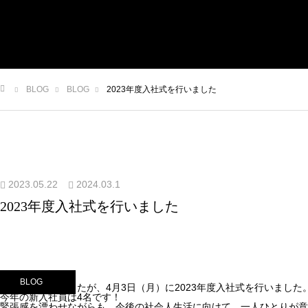
栄和産業株式会社
HOME
ABOUT
WORKS
BLOG
BLOG
2023年度入社式を行いました
MESSAGE
RECRUIT
ム
2023.05.22
2024.03.1
2023年度入社式を行いました
BLOG
大変遅くなりましたが、4月3日（月）に2023年度入社式を行いました
今年の新入社員は4名です！
緊張感を漂わせながらも、今後の社会人生活に向けて、一人ひとりが意